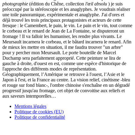
photographie
(édition du Chêne, collection
l'œil absolu
) je suis
préoccupé par la stéréoscopie et les anaglyphes. Je voudrais réaliser
une toile panoramique, expérimentale et anaglyphe. J'ai d'ores et
déjà trouvé les trois principaux protagonistes et acteurs de cette
fresque : le Camembert, le pain, le vin. Le pain et le vin, tout comme
le corbeau et le renard de Jean de La Fontaine, se disputeront un
fromage ! Il va falloir les humaniser, les rendre plus vivants. Le
Meursault incarnera le corbeau, et le bâtard incarnera le renard. Afin
de mieux les mettre en situation, il me faudra trouver "un arbre"
pour y percher mon Meursault. Le porte bouteille de Marcel
Duchamp sera parfaitement approprié. Cette peinture se lira de
gauche à droite, d'ouest en est, comme une espèce d'historique de
l'approche des différents modes de représentation.
Géographiquement, l’Amérique se retrouve à l'ouest, l’Asie et le
Japon à l'est, et la France au centre. La vision relief, cinétisme -bleu
et rouge sur fond blanc-, l'ombre chinoise s'enchaîne en un dégradé
progressif jusqu'au fromage, cet objet de convoitise aux reliefs et
aux saveurs intemporelles…
Mentions légales
Politique de cookies (EU)
Politique de confidentialité