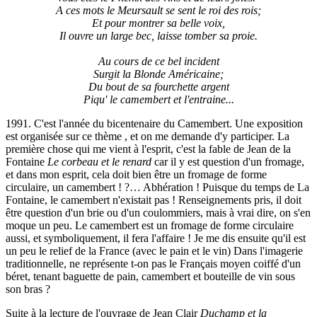
A ces mots le Meursault se sent le roi des rois;
Et pour montrer sa belle voix,
Il ouvre un large bec, laisse tomber sa proie.
Au cours de ce bel incident
Surgit la Blonde Américaine;
Du bout de sa fourchette argent
Piqu' le camembert et l'entraine...
1991. C'est l'année du bicentenaire du Camembert. Une exposition
est organisée sur ce thème , et on me demande d'y participer. La
première chose qui me vient à l'esprit, c'est la fable de Jean de la
Fontaine
Le corbeau et le renard
car il y est question d'un fromage,
et dans mon esprit, cela doit bien être un fromage de forme
circulaire, un camembert ! ?… Abhération ! Puisque du temps de La
Fontaine, le camembert n'existait pas ! Renseignements pris, il doit
être question d'un brie ou d'un coulommiers, mais à vrai dire, on s'en
moque un peu. Le camembert est un fromage de forme circulaire
aussi, et symboliquement, il fera l'affaire ! Je me dis ensuite qu'il est
un peu le relief de la France (avec le pain et le vin) Dans l'imagerie
traditionnelle, ne représente t-on pas le Français moyen coiffé d'un
béret, tenant baguette de pain, camembert et bouteille de vin sous
son bras ?
Suite à la lecture de l'ouvrage de Jean Clair
Duchamp et la