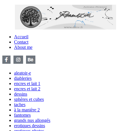
Accueil
Contact
About me
aleatoir-e
diableries
encres et lait 1
encres et lait 2
dessins
sphères et cubes
taches
à la manière 2
fantomes
grands nus allongés
erotiques dessins
erotiques photos