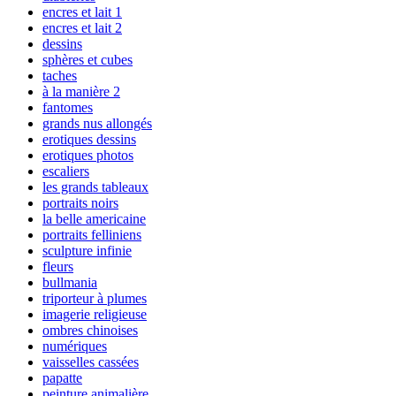
encres et lait 1
encres et lait 2
dessins
sphères et cubes
taches
à la manière 2
fantomes
grands nus allongés
erotiques dessins
erotiques photos
escaliers
les grands tableaux
portraits noirs
la belle americaine
portraits felliniens
sculpture infinie
fleurs
bullmania
triporteur à plumes
imagerie religieuse
ombres chinoises
numériques
vaisselles cassées
papatte
peinture animalière