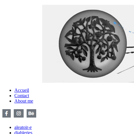
Accueil
Contact
About me
aleatoir-e
diableries