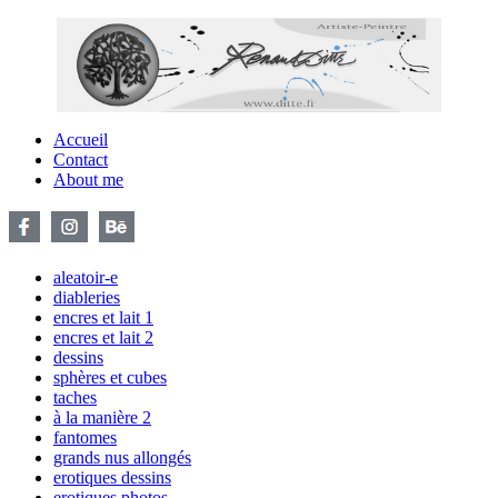
Accueil
Contact
About me
aleatoir-e
diableries
encres et lait 1
encres et lait 2
dessins
sphères et cubes
taches
à la manière 2
fantomes
grands nus allongés
erotiques dessins
erotiques photos