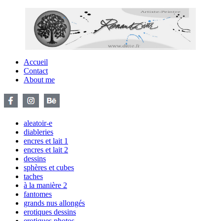
Accueil
Contact
About me
aleatoir-e
diableries
encres et lait 1
encres et lait 2
dessins
sphères et cubes
taches
à la manière 2
fantomes
grands nus allongés
erotiques dessins
erotiques photos